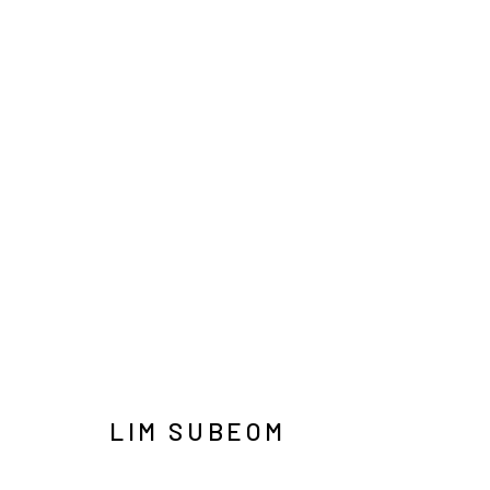
LIM SUBEOM
INFO@ARARI
MANAGE COOKIES
LIM SUBEOM
COPYRIGHT © ARARIO GALLERY