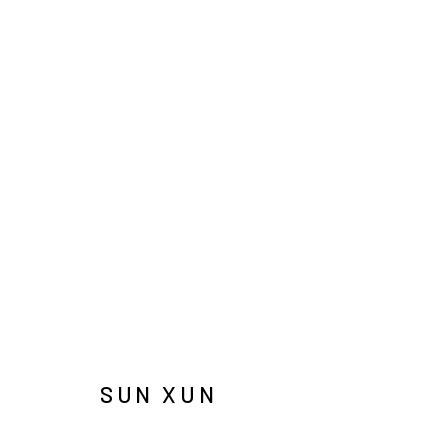
ARTWORKS
INFO@ARARI
MANAGE COOKIES
COPYRIGHT © ARARIO GALLERY
SUN XUN