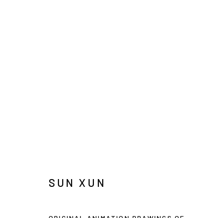
ARTWORKS
INFO@ARARI
MANAGE COOKIES
COPYRIGHT © ARARIO GALLERY
SUN XUN
ORIGINAL ANIMATION DRAWINGS OF