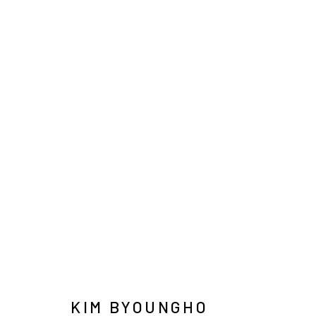
金炳昊
INFO@ARARI
MANAGE COOKIES
COPYRIGHT © ARARIO GALLERY
KIM BYOUNGHO