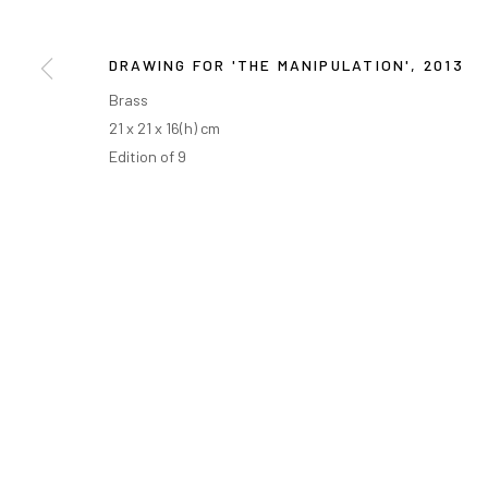
DRAWING FOR 'THE MANIPULATION'
,
2013
Brass
21 x 21 x 16(h) cm
Edition of 9