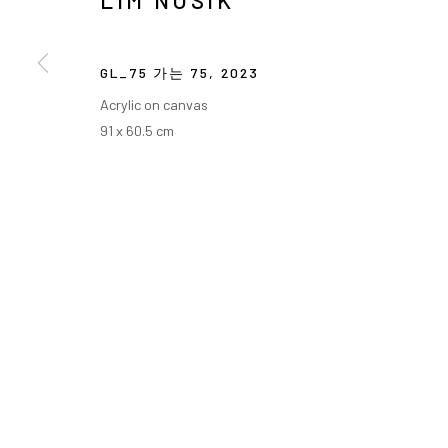
LIM NOSIK
GL_75 가는 75
,
2023
Acrylic on canvas
91 x 60.5 cm