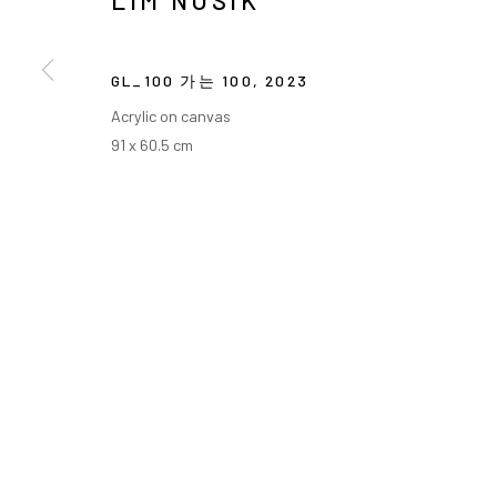
LIM NOSIK
GL_100 가는 100
,
2023
Acrylic on canvas
91 x 60.5 cm