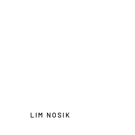
林魯植
LIM NOSIK
INFO@ARARI
MANAGE COOKIES
COPYRIGHT © ARARIO GALLERY