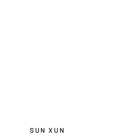
孙逊
INFO@ARARI
MANAGE COOKIES
COPYRIGHT © ARARIO GALLERY
SUN XUN