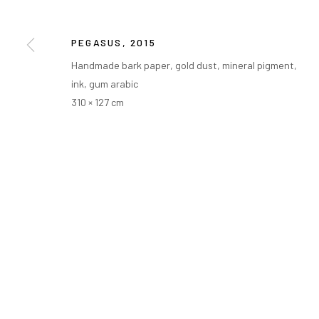
PEGASUS
,
2015
Handmade bark paper, gold dust, mineral pigment,
ink, gum arabic
310 × 127 cm