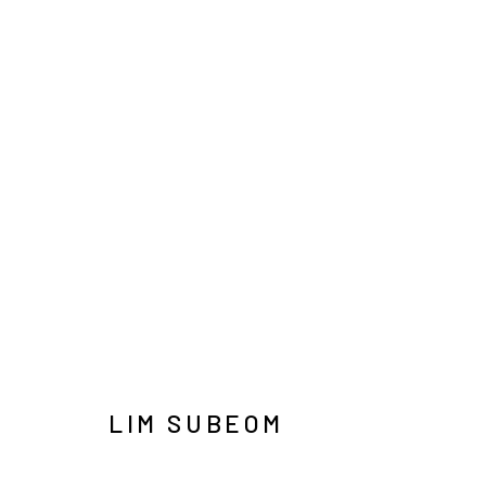
LIM SUBEOM: LAST NIGHT’
SOLO EXHIBITION
SEOUL
1 JULY - 15 AUGUS
LIM SUBEOM
INFO@ARARI
MANAGE COOKIES