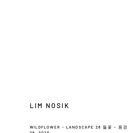
ARTWORKS
INFO@ARARI
MANAGE COOKIES
COPYRIGHT © ARARIO GALLERY
LIM NOSIK
WILDFLOWER - LANDSCAPE 28 들꽃 - 풍경
28
,
2025