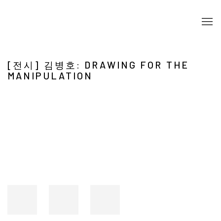
[전시] 김병호: DRAWING FOR THE
MANIPULATION
Open a larger version of the following image in a popup: