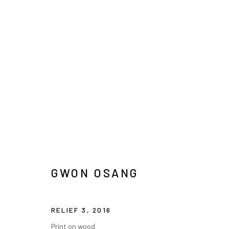
GWON OSANG
GWON OSANG
INFO@ARARI
MANAGE COOKIES
RELIEF 3
,
2016
COPYRIGHT © ARARIO GALLERY
Print on wood