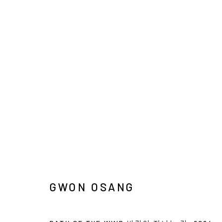
ARTWORKS
INFO@ARARI
MANAGE COOKIES
COPYRIGHT © ARARIO GALLERY
GWON OSANG