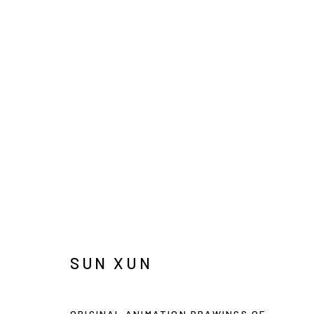
孙逊
SUN XUN
INFO@ARARI
MANAGE COOKIES
COPYRIGHT © ARARIO GALLERY
ORIGINAL ANIMATION DRAWINGS OF