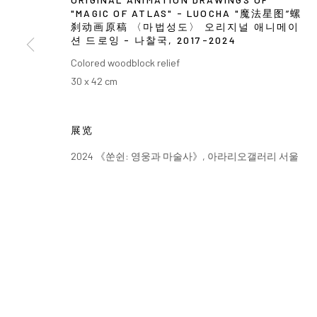
"MAGIC OF ATLAS" - LUOCHA "魔法星图”螺
刹动画原稿 〈마법성도〉 오리지널 애니메이
션 드로잉 - 나찰국
,
2017-2024
Colored woodblock relief
30 x 42 cm
展览
2024 《쑨쉰: 영웅과 마술사》, 아라리오갤러리 서울