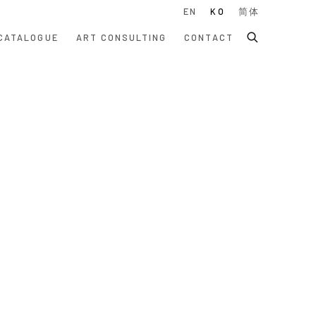
EN
KO
简体
CATALOGUE
ART CONSULTING
CONTACT
 following image in a popup: