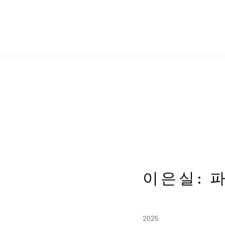
이은실: 
2025