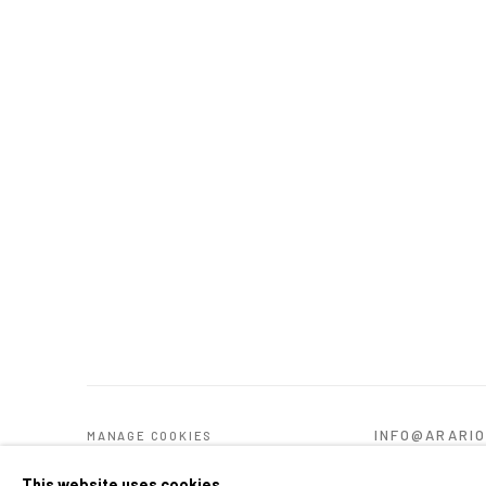
INFO@ARARI
MANAGE COOKIES
COPYRIGHT © ARARIO GALLERY
This website uses cookies